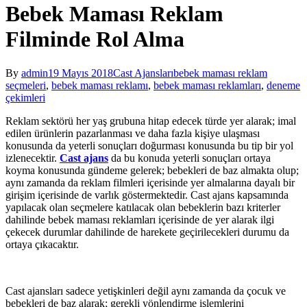
Bebek Maması Reklam
Filminde Rol Alma
By
admin
19 Mayıs 2018
Cast Ajansları
bebek maması reklam
seçmeleri
,
bebek maması reklamı
,
bebek maması reklamları
,
deneme
çekimleri
Reklam sektörü her yaş grubuna hitap edecek türde yer alarak; imal
edilen ürünlerin pazarlanması ve daha fazla kişiye ulaşması
konusunda da yeterli sonuçları doğurması konusunda bu tip bir yol
izlenecektir.
Cast ajans
da bu konuda yeterli sonuçları ortaya
koyma konusunda gündeme gelerek; bebekleri de baz almakta olup;
aynı zamanda da reklam filmleri içerisinde yer almalarına dayalı bir
girişim içerisinde de varlık göstermektedir. Cast ajans kapsamında
yapılacak olan seçmelere katılacak olan bebeklerin bazı kriterler
dahilinde bebek maması reklamları içerisinde de yer alarak ilgi
çekecek durumlar dahilinde de harekete geçirilecekleri durumu da
ortaya çıkacaktır.
Cast ajansları sadece yetişkinleri değil aynı zamanda da çocuk ve
bebekleri de baz alarak; gerekli yönlendirme işlemlerini