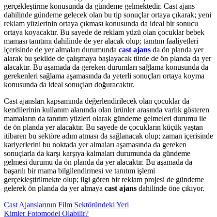
gerçekleştirme konusunda da gündeme gelmektedir. Cast ajans
dahilinde gündeme gelecek olan bu tip sonuçlar ortaya çıkarak; yeni
reklam yüzlerinin ortaya çıkması konusunda da ideal bir sonucu
ortaya koyacaktır. Bu sayede de reklam yüzü olan çocuklar bebek
maması tanıtımı dahilinde de yer alacak olup; tanıtım faaliyetleri
içerisinde de yer almaları durumunda
cast ajans
da ön planda yer
alarak bu şekilde de çalışmaya başlayacak türde de ön planda da yer
alacaktır. Bu aşamada da gereken durumları sağlama konusunda da
gerekenleri sağlama aşamasında da yeterli sonuçları ortaya koyma
konusunda da ideal sonuçları doğuracaktır.
Cast ajansları kapsamında değerlendirilecek olan çocuklar da
kendilerinin kullanım alanında olan ürünler arasında varlık gösteren
mamaların da tanıtım yüzleri olarak gündeme gelmeleri durumu ile
de ön planda yer alacaktır. Bu sayede de çocukların küçük yaştan
itibaren bu sektöre adım atması da sağlanacak olup; zaman içerisinde
kariyerlerini bu noktada yer almaları aşamasında da gereken
sonuçlarla da karşı karşıya kalmaları durumunda da gündeme
gelmesi durumu da ön planda da yer alacaktır. Bu aşamada da
başarılı bir mama bilgilendirmesi ve tanıtım işlemi
gerçekleştirilmekte olup; ilgi gören bir reklam projesi de gündeme
gelerek ön planda da yer almaya
cast ajans
dahilinde öne çıkıyor.
Cast Ajanslarının Film Sektöründeki Yeri
Kimler Fotomodel Olabilir?