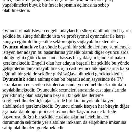
yapabilmeleri büyük bir fırsat kapısının açılmasına sebep
olabilmektedir.
Oyuncu olmak isteyen engelli adayları bu süreç dahilinde en başarılı
şekilde bu süreç dahilinde usta ve profesyonel oyuncular ile karşı
karşıya eğitimli bir şekilde sektöre giriş sağlayabilmektedirler
.
Oyuncu olmak
ve bu yönde başarılı bir şekilde ilerleme sergilemek
isteyen her adayın bu başarılarına yönelik olarak diğer oyuncularda
olduğu gibi eğitim konusunda hassas bir yaklaşım içinde olmaları
gerekmektedir. Engelli olan her adayın başarılı bir şekilde bu yönde
gelişimlerini tamamlayabilmek için cast oyunculuk ajanslarına karşı
eğitimli bir şekilde sektöre girişi sağlayabilmeleri gerekmektedir.
Oyunculuk
adına atılmış olan bu başarılı adım sayesinde de TV
ekranlarının en sevilen isimleri arasında yer edinebilmek mümkün
sayılabilmektedir. Oyunculuk seçmeleri sırasında cast ajanslarında
yer edinmiş olan adayların başarılı bir şekilde ilerleme
sergileyebilmeleri için ajanslar ile birlikte bu yolculukta yer
alabilmeleri gerekmektedir. Oyuncu olmak isteyen her bireyin diğer
aşamalarda olduğu gibi cast oyunculuk başvurusu ile birlikte
başvurusu doğru bir şekilde cast ajanslarına iletebilmeleri
durumunda sektörde yer alabilme imkanın da erişebilme imkanına
sahip olabilmeleri gerekmektedir.