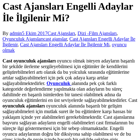
Cast Ajansları Engelli Adaylar
İle İlgilenir Mi?
By
admin
5 Ekim 2017
Cast Ajansları
,
Dizi -Film Ajansları
,
Oyunculuk Ajansları
cast ajanslar
,
Cast Ajansları Engelli Adaylar İle
İlgilenir
,
Cast Ajansları Engelli Adaylar İle İlgilenir Mi
,
oyuncu
olmak
Cast oyunculuk ajansları
oyuncu olmak isteyen adayların başarılı
bir şekilde ilerleme sergileyebilmesi için eğitimler ile kendilerini
geliştirebilmeleri artı olarak da bu yolculuk sırasında eğitimlerine
artılar sağlayabilmeleri için pek çok adaya karşı artılar
sağlayabilmektedirler.
Oyunculuk
alanında pek çok farklı
kategoride değerlendirme yapılmakta olan adayların bu süreç
dahilinde en başarılı isimlerden bir tanesi olabilmek adına da
oyunculuk eğitimlerini en üst seviyelerde sağlayabilmektedirler. Cast
oyunculuk ajansları
oyunculuk alanında başarılı bir gelişim
sağlayabilmeleri için mutlak suret ile bu eğitimlere karşı hassas bir
yaklaşım içinde yer alabilmeleri gerekebilmektedir. Cast ajanslarına
başvuru sağlayan adayların engelli olabilmeleri cast firmalarının bu
süreçte ilgi göstermemesi için bir sebep olmamaktadır. Engelli
oyuncu adaylarının doğru bir diksiyona sahip olabilmesi ve de bu
süreç içinde de proje içinde başarılı bir şekilde sektöre giriş