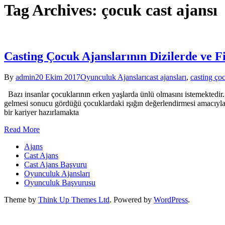
Tag Archives: çocuk cast ajansı
Casting Çocuk Ajanslarının Dizilerde ve
By
admin
20 Ekim 2017
Oyunculuk Ajansları
cast ajansları
,
casting ço
Bazı insanlar çocuklarının erken yaşlarda ünlü olmasını istemektedir.
gelmesi sonucu gördüğü çocuklardaki ışığın değerlendirmesi amacıyla, 
bir kariyer hazırlamakta
Read More
Ajans
Cast Ajans
Cast Ajans Başvuru
Oyunculuk Ajansları
Oyunculuk Başvurusu
Theme by
Think Up Themes Ltd
. Powered by
WordPress
.