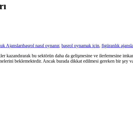
rı
uk Ajansları
başrol nasıl oynanır
,
başrol oynamak için
,
figüranlık ajansla
ler kazandırarak bu sektörün daha da gelişmesine ve ilerlemesine imk
melerini beklemektedir. Ancak burada dikkat edilmesi gereken bir şey va