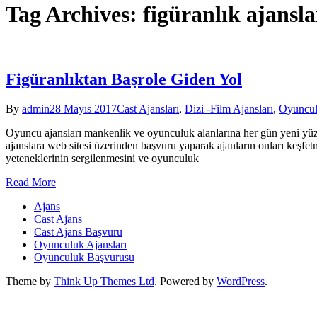
Tag Archives: figüranlık ajansla
Figüranlıktan Başrole Giden Yol
By
admin
28 Mayıs 2017
Cast Ajansları
,
Dizi -Film Ajansları
,
Oyuncul
Oyuncu ajansları mankenlik ve oyunculuk alanlarına her gün yeni yüz
ajanslara web sitesi üzerinden başvuru yaparak ajanların onları keşfet
yeteneklerinin sergilenmesini ve oyunculuk
Read More
Ajans
Cast Ajans
Cast Ajans Başvuru
Oyunculuk Ajansları
Oyunculuk Başvurusu
Theme by
Think Up Themes Ltd
. Powered by
WordPress
.