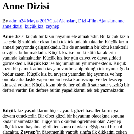
Anne Dizisi
By
admin
24 Mayıs 2017
Cast Ajansları
,
Dizi -Film Ajansları
anne
,
anne dizisi
,
küçük kız
,
zeynep
Anne
dizisi küçük bir kızın hayatını ele almaktadır. Bu küçük kızın
ise çektiği zulümler ekranlarda tek tek anlatılmaktadır. Küçük kızın
annesi pavyonda çalışmaktadır. Bir de annesinin bir kötü karakterli
sevgilisi bulunmaktadır. Küçük kız ise bu iki kötü karakterin
yanında kalmaktadır. Küçük kız her gün eziyet ve dayat şiddeti
görmektedir.
Küçük kız
ise hiç umudunu yitirmemektedir. Küçük
kızın bir pamuk adında tavşanı vardır sahip olduğu tek oyuncağı da
budur zaten. Küçük kız bu tavşanı yanından hiç ayırmaz ve hep
onunla arkadaşlık yapar ondan başka konuşacağı ve dertleşeceği
kimsesi yoktur. Küçük kızın bir de her gününü satır satır yazdığı bir
defteri vardır. Bu deftere bütün yaşadıklarını tek tek yazmaktadır.
Küçük k
ız yaşadıklarını hiçe sayarak güzel hayaller kurmaya
devam etmektedir. Bir elbet güzel bir hayatının olacağına sonuna
kadar inanmaktadır. Tuğçe’nin okuldan öğretmeni olan Zeynep
küçük kızın hayatına girdikten sonra olaylar değişip yeni bir hal
alacaktır.
Zeynep
’in öğretmenlik yaptığı sınıfta ilk dikkatini çeken