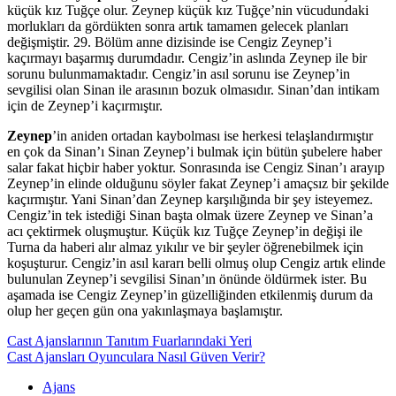
küçük kız Tuğçe olur. Zeynep küçük kız Tuğçe’nin vücudundaki
morlukları da gördükten sonra artık tamamen gelecek planları
değişmiştir. 29. Bölüm anne dizisinde ise Cengiz Zeynep’i
kaçırmayı başarmış durumdadır. Cengiz’in aslında Zeynep ile bir
sorunu bulunmamaktadır. Cengiz’in asıl sorunu ise Zeynep’in
sevgilisi olan Sinan ile arasının bozuk olmasıdır. Sinan’dan intikam
için de Zeynep’i kaçırmıştır.
Zeynep
’in aniden ortadan kaybolması ise herkesi telaşlandırmıştır
en çok da Sinan’ı Sinan Zeynep’i bulmak için bütün şubelere haber
salar fakat hiçbir haber yoktur. Sonrasında ise Cengiz Sinan’ı arayıp
Zeynep’in elinde olduğunu söyler fakat Zeynep’i amaçsız bir şekilde
kaçırmıştır. Yani Sinan’dan Zeynep karşılığında bir şey isteyemez.
Cengiz’in tek istediği Sinan başta olmak üzere Zeynep ve Sinan’a
acı çektirmek oluşmuştur. Küçük kız Tuğçe Zeynep’in değişi ile
Turna da haberi alır almaz yıkılır ve bir şeyler öğrenebilmek için
koşuşturur. Cengiz’in asıl kararı belli olmuş olup Cengiz artık elinde
bulunulan Zeynep’i sevgilisi Sinan’ın önünde öldürmek ister. Bu
aşamada ise Cengiz Zeynep’in güzelliğinden etkilenmiş durum da
olup her geçen gün ona yakınlaşmaya başlamıştır.
Cast Ajanslarının Tanıtım Fuarlarındaki Yeri
Cast Ajansları Oyunculara Nasıl Güven Verir?
Ajans