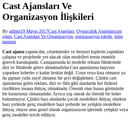
Cast Ajansları Ve
Organizasyon İlişkileri
By
admin
19 Mayıs 2017
Cast Ajansları
,
Oyunculuk Ajansları
cast
ajans
,
Cast Ajansları Ve Organizasyon
,
organizasyon işlerin
,
ürün
tanıtımı
Cast ajansı
yapımcılar, yönetmenler ve benzeri kişilerin yaptıkları
çalışma ve projelerde yer alacak olan modelleri temin etmekle
görevli kuruluşladır. Castajansında ki modelle reklam filmlerinde
dizi ve filmlerde görev almaktadırlar.Cast ajanslarına başvuru
yaparken kriterler o kadar keskin değil. Uzun veya kısa olmanız ya
da şişman yada zayıf olmanız bir şeyi değiştirmez. Çünkü cast
ajanslarına gelen reklam, dizi ve film gibi alanlarda her fiziksel
özellikten insana ihtiyaç olmaktadır. Önemli olan husus görünürde
bir kusurunuz olmamalıdır. Ayrıca yaş olarak da önemli bir kriter
bulunmuyor. Çünkü bazı alanlarda çocuk modellere ihtiyaç olurken
bazı yerlerde genç modellere bazı yerlerde ise yetişkin modellere
ihtiyaç oluyor ama genel olarak organizasyon işlerinde yetişkin veya
genç modeller tercih ediliyor.