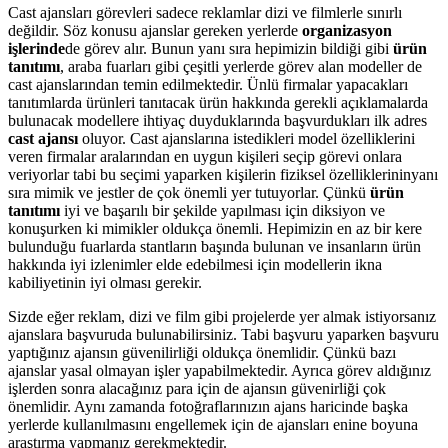
Cast ajansları görevleri sadece reklamlar dizi ve filmlerle sınırlı
değildir. Söz konusu ajanslar gereken yerlerde
organizasyon
işlerinde
de görev alır. Bunun yanı sıra hepimizin bildiği gibi
ürün
tanıtımı
, araba fuarları gibi çeşitli yerlerde görev alan modeller de
cast ajanslarından temin edilmektedir. Ünlü firmalar yapacakları
tanıtımlarda ürünleri tanıtacak ürün hakkında gerekli açıklamalarda
bulunacak modellere ihtiyaç duyduklarında başvurdukları ilk adres
cast ajansı
oluyor. Cast ajanslarına istedikleri model özelliklerini
veren firmalar aralarından en uygun kişileri seçip görevi onlara
veriyorlar tabi bu seçimi yaparken kişilerin fiziksel özelliklerininyanı
sıra mimik ve jestler de çok önemli yer tutuyorlar. Çünkü
ürün
tanıtımı
iyi ve başarılı bir şekilde yapılması için diksiyon ve
konuşurken ki mimikler oldukça önemli. Hepimizin en az bir kere
bulunduğu fuarlarda stantların başında bulunan ve insanların ürün
hakkında iyi izlenimler elde edebilmesi için modellerin ikna
kabiliyetinin iyi olması gerekir.
Sizde eğer reklam, dizi ve film gibi projelerde yer almak istiyorsanız
ajanslara başvuruda bulunabilirsiniz. Tabi başvuru yaparken başvuru
yaptığınız ajansın güvenilirliği oldukça önemlidir. Çünkü bazı
ajanslar yasal olmayan işler yapabilmektedir. Ayrıca görev aldığınız
işlerden sonra alacağınız para için de ajansın güvenirliği çok
önemlidir. Aynı zamanda fotoğraflarınızın ajans haricinde başka
yerlerde kullanılmasını engellemek için de ajansları enine boyuna
araştırma yapmanız gerekmektedir.