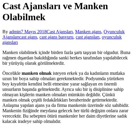
Cast Ajansları ve Manken
Olabilmek
By
admin
7 Mayıs 2018
Cast Ajansları
,
Manken ajans
,
Oyunculuk
Ajansları
cast ajans
,
cast ajans başvuru
,
cast ajansları
,
oyunculuk
ajansları
Manken olabilmek içinde birden fazla şartı taşıyan bir olgudur. Buna
rağmen dışardan bakıldığında sanki herkes tarafından yapılabilecek
bir yürüyüş olarak görülmektedir.
Öncelikle
manken olmak
isteyen erkek ya da kadınların mutlaka
uzun bir boya sahip olmaları gerekmektedir. Podyumda yürürken
boy kıyafetin kendini belli etmesine yarar sağlayan en önemli
unsurların başında gelmektedir. Ayrıca sıkı bir iş disiplinine sahip
olmayan kişilerin manken olmaları mümkün değildir. Çünkü
manken olmak çeşitli fedakârlıkları beraberinde getirmektedir.
Anlaşma yapılan ajans ya da firma mankenin üzerinde söz sahibidir.
Mankenin fiziğinde meydana gelecek her türlü değişim onlara zarar
verecektir. Bu sebepten ötürü mankenler her daim diyetlerine sadık
kalacak iradeye sahip olmalıdır.