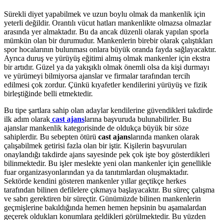
Sürekli diyet yapabilmek ve uzun boylu olmak da mankenlik için
yeterli değildir. Orantılı vücut hatları mankenlikte olmazsa olmazlar
arasında yer almaktadır. Bu da ancak düzenli olarak yapılan sporla
mümkün olan bir durumudur. Mankenlerin birebir olarak çalıştıkları
spor hocalarının bulunması onlara büyük oranda fayda sağlayacaktır.
Ayrıca duruş ve yürüyüş eğitimi almış olmak mankenler için ekstra
bir artıdır. Güzel ya da yakışıklı olmak önemli olsa da kişi durmayı
ve yürümeyi bilmiyorsa ajanslar ve firmalar tarafından tercih
edilmesi çok zordur. Çünkü kıyafetler kendilerini yürüyüş ve fizik
birleştiğinde belli etmektedir.
Bu tipe şartlara sahip olan adaylar kendilerine güvendikleri takdirde
ilk adım olarak
cast ajans
larına başvuruda bulunabilirler. Bu
ajanslar mankenlik kategorisinde de oldukça büyük bir söze
sahiplerdir. Bu sebepten ötürü
cast ajans
larında manken olarak
çalışabilmek getirisi fazla olan bir iştir. Kişilerin başvuruları
onaylandığı takdirde ajans sayesinde pek çok işte boy gösterdikleri
bilinmektedir. Bu işler meslekte yeni olan mankenler için genellikle
fuar organizasyonlarından ya da tanıtımlardan oluşmaktadır.
Sektörde kendini gösteren mankenler yıllar geçtikçe herkes
tarafından bilinen defilelere çıkmaya başlayacaktır. Bu süreç çalışma
ve sabrı gerektiren bir süreçtir. Günümüzde bilinen mankenlerin
geçmişlerine bakıldığında hemen hemen hepsinin bu aşamalardan
geçerek oldukları konumlara geldikleri görülmektedir. Bu yüzden