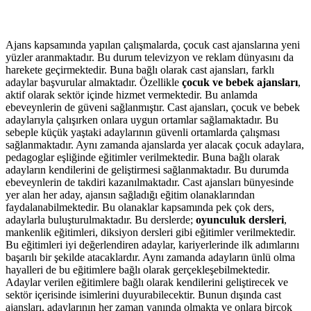
Ajans kapsamında yapılan çalışmalarda, çocuk cast ajanslarına yeni
yüzler aranmaktadır. Bu durum televizyon ve reklam dünyasını da
harekete geçirmektedir. Buna bağlı olarak cast ajansları, farklı
adaylar başvurular almaktadır. Özellikle
çocuk ve bebek ajansları
,
aktif olarak sektör içinde hizmet vermektedir. Bu anlamda
ebeveynlerin de güveni sağlanmıştır. Cast ajansları, çocuk ve bebek
adaylarıyla çalışırken onlara uygun ortamlar sağlamaktadır. Bu
sebeple küçük yaştaki adaylarının güvenli ortamlarda çalışması
sağlanmaktadır. Aynı zamanda ajanslarda yer alacak çocuk adaylara,
pedagoglar eşliğinde eğitimler verilmektedir. Buna bağlı olarak
adayların kendilerini de geliştirmesi sağlanmaktadır. Bu durumda
ebeveynlerin de takdiri kazanılmaktadır. Cast ajansları bünyesinde
yer alan her aday, ajansın sağladığı eğitim olanaklarından
faydalanabilmektedir. Bu olanaklar kapsamında pek çok ders,
adaylarla buluşturulmaktadır. Bu derslerde;
oyunculuk dersleri
,
mankenlik eğitimleri, diksiyon dersleri gibi eğitimler verilmektedir.
Bu eğitimleri iyi değerlendiren adaylar, kariyerlerinde ilk adımlarını
başarılı bir şekilde atacaklardır. Aynı zamanda adayların ünlü olma
hayalleri de bu eğitimlere bağlı olarak gerçekleşebilmektedir.
Adaylar verilen eğitimlere bağlı olarak kendilerini geliştirecek ve
sektör içerisinde isimlerini duyurabilecektir. Bunun dışında cast
ajansları, adaylarının her zaman yanında olmakta ve onlara birçok