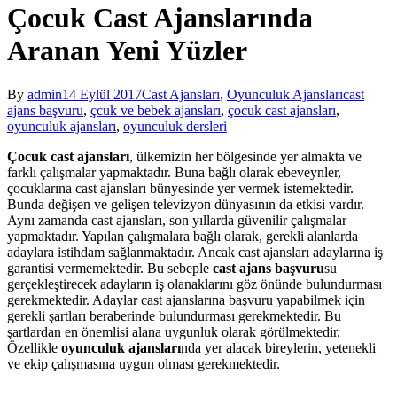
Çocuk Cast Ajanslarında
Aranan Yeni Yüzler
By
admin
14 Eylül 2017
Cast Ajansları
,
Oyunculuk Ajansları
cast
ajans başvuru
,
çcuk ve bebek ajansları
,
çocuk cast ajansları
,
oyunculuk ajansları
,
oyunculuk dersleri
Çocuk cast ajansları
, ülkemizin her bölgesinde yer almakta ve
farklı çalışmalar yapmaktadır. Buna bağlı olarak ebeveynler,
çocuklarına cast ajansları bünyesinde yer vermek istemektedir.
Bunda değişen ve gelişen televizyon dünyasının da etkisi vardır.
Aynı zamanda cast ajansları, son yıllarda güvenilir çalışmalar
yapmaktadır. Yapılan çalışmalara bağlı olarak, gerekli alanlarda
adaylara istihdam sağlanmaktadır. Ancak cast ajansları adaylarına iş
garantisi vermemektedir. Bu sebeple
cast ajans başvuru
su
gerçekleştirecek adayların iş olanaklarını göz önünde bulundurması
gerekmektedir. Adaylar cast ajanslarına başvuru yapabilmek için
gerekli şartları beraberinde bulundurması gerekmektedir. Bu
şartlardan en önemlisi alana uygunluk olarak görülmektedir.
Özellikle
oyunculuk ajansları
nda yer alacak bireylerin, yetenekli
ve ekip çalışmasına uygun olması gerekmektedir.