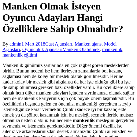
Manken Olmak İsteyen
Oyuncu Adayları Hangi
Özelliklere Sahip Olmalıdır?
By
admin
1 Mart 2018
Cast Ajansları
,
Manken ajans
,
Model
Ajansları
,
Oyunculuk Ajansları
Manken Olabilmek
,
mankenlik
,
mankenlik eğitimi
Mankenlik günümüz şartlarında en çok rağbet gören mesleklerden
biridir. Bunun nedeni ise hem ilerleyen zamanlarda bol kazanç
sağlaması hem de kolay bir meslek olarak görülmesidir. Her ne
kadar kolay bir meslek gibi algılansa da her işte olduğu gibi bu işte
de sahip olunması gereken bazı özellikler vardır. Bu özelliklere sahip
olmak hem diğer manken adayları içinden sıyrılmanıza olanak sağlar
hem de mankenlik kariyeriniz için çok büyük önem taşımaktadır. Bu
özelliklerin başında gelen en önemlisi mankenliği gerçekten isteyip
istemediğinize karar vermektir. Çünkü sadece iyi bir kazanç elde
etmek ya da şöhret kazanmak için bu mesleği seçmek ileride mutsuz
olmanıza neden olabilir. Bu nedenle
mankenlik
mesleğini gerçekten
sevmeniz ve istemeniz gerekmektedir. Diğer önemli özellik ise
aileniz ve arkadaşlarınızdan destek almanızdır. Çünkü ailenizden ve
dostlarınızdan alacağınız destek mesleğinize daha iyi motive