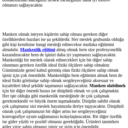
olmanızı sağlayacaktır.
Manken olmak isteyen kişilerin sahip olması gereken diğer
özelliklerden bazıları ise şu şekildedir. Her meslek grubunda olduğu
gibi kişi kendisine hangi mesleği edinecekse mutlaka eğitimini
almalıdır.
Mankenlik eğitimi
almış olmak hem size profesyonellik
kazandıracaktır hem de işinizi daha iyi yapmanızı sağlayacaktır.
Mankenliği bir meslek olarak edinecekleri için bir diğer sahip
olunması gereken özellik ideal fiziki ölçülere sahip olmaktır.
Günümüzde genel kabul görmüş olan fiziki ölçülere sahip olmak
işiniz için çok önemlidir. Mankenliğin hem eğitimini almak hem de
ideal fiziki görünüşe sahip olmak sergileyeceğiniz aksesuar ve
kıyafetleri ideal şekilde taşımanızı sağlayacaktır.
Manken olabilmek
için bir diğer önemli husus ise disiplinli olmak ve çok çalışmaktır.
Her işte olduğu gibi mankenlik mesleğinde de çok çalışmak
gerekmektedir ve büyük önem taşımaktadır. Disiplin sahibi olarak
çok çalışmanız sizi meslek hayatınızda ileriye taşıyacaktır. Disiplinli
olarak çok çalışmanızın bir diğer artısı ise sergileyeceğiniz
koreografiye uyum sağlamanızı kolaylaştıracaktır. Bir diğer özellik
ise güler yüzlü ve pozitif olmanız gerektiğidir. Ürünleri tanıtırken
güler yüze sahip olmanız işiniz ve sizin için önemlidir.