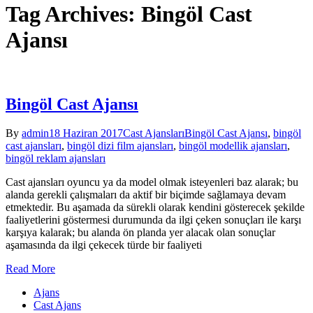
Tag Archives: Bingöl Cast
Ajansı
Bingöl Cast Ajansı
By
admin
18 Haziran 2017
Cast Ajansları
Bingöl Cast Ajansı
,
bingöl
cast ajansları
,
bingöl dizi film ajansları
,
bingöl modellik ajansları
,
bingöl reklam ajansları
Cast ajansları oyuncu ya da model olmak isteyenleri baz alarak; bu
alanda gerekli çalışmaları da aktif bir biçimde sağlamaya devam
etmektedir. Bu aşamada da sürekli olarak kendini gösterecek şekilde
faaliyetlerini göstermesi durumunda da ilgi çeken sonuçları ile karşı
karşıya kalarak; bu alanda ön planda yer alacak olan sonuçlar
aşamasında da ilgi çekecek türde bir faaliyeti
Read More
Ajans
Cast Ajans