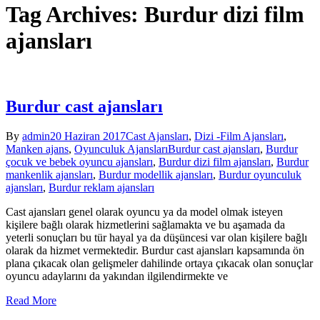
Tag Archives: Burdur dizi film
ajansları
Burdur cast ajansları
By
admin
20 Haziran 2017
Cast Ajansları
,
Dizi -Film Ajansları
,
Manken ajans
,
Oyunculuk Ajansları
Burdur cast ajansları
,
Burdur
çocuk ve bebek oyuncu ajansları
,
Burdur dizi film ajansları
,
Burdur
mankenlik ajansları
,
Burdur modellik ajansları
,
Burdur oyunculuk
ajansları
,
Burdur reklam ajansları
Cast ajansları genel olarak oyuncu ya da model olmak isteyen
kişilere bağlı olarak hizmetlerini sağlamakta ve bu aşamada da
yeterli sonuçları bu tür hayal ya da düşüncesi var olan kişilere bağlı
olarak da hizmet vermektedir. Burdur cast ajansları kapsamında ön
plana çıkacak olan gelişmeler dahilinde ortaya çıkacak olan sonuçlar
oyuncu adaylarını da yakından ilgilendirmekte ve
Read More