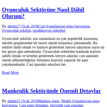
Oyunculuk Sektörüne Nasıl Dâhil
Olurum?
By
admin
27 Ocak 2018
Cast Ajansları
cast ajans başvurusu
,
Oyunculuk sektörü
,
prodüksiyon şirketleri
Oyunculuk sektörü, son zamanların en çok popülerlik kazanmış
meslek gruplarından bir tanesi olarak karşımıza çıkmaktadır. Bu
sektöre dahil olmak ve faaliyet göstermek isteyen adayların sayısı da
her geçen gün artmaktadır. Oyunculuk sektörüne katılarak kariyer
sahibi olmak ve kendini göstermek isteyen adaylar, cast ajansları
olarak adlandırdığımız firmalara başvuru yaparak bir şans
yakalamaktadır. Cast ajansları adaylara her
Read More
Mankenlik Sektöründe Önemli Detaylar
By
admin
21 Ocak 2018
Manken ajans
,
Model Ajansları
cast ajans
başvurusu
,
Cast ajans firmaları
,
güvenilir cast ajansları