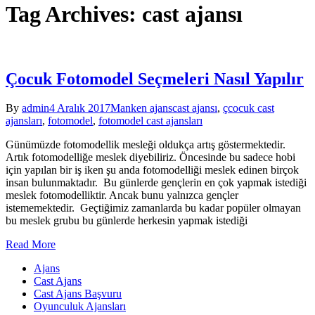
Tag Archives: cast ajansı
Çocuk Fotomodel Seçmeleri Nasıl Yapılır
By
admin
4 Aralık 2017
Manken ajans
cast ajansı
,
çcocuk cast
ajansları
,
fotomodel
,
fotomodel cast ajansları
Günümüzde fotomodellik mesleği oldukça artış göstermektedir.
Artık fotomodelliğe meslek diyebiliriz. Öncesinde bu sadece hobi
için yapılan bir iş iken şu anda fotomodelliği meslek edinen birçok
insan bulunmaktadır. Bu günlerde gençlerin en çok yapmak istediği
meslek fotomodelliktir. Ancak bunu yalnızca gençler
istememektedir. Geçtiğimiz zamanlarda bu kadar popüler olmayan
bu meslek grubu bu günlerde herkesin yapmak istediği
Read More
Ajans
Cast Ajans
Cast Ajans Başvuru
Oyunculuk Ajansları