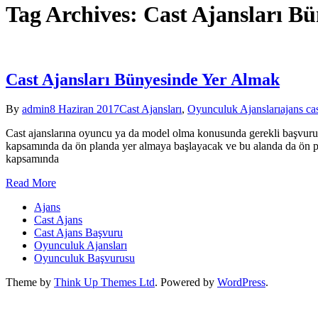
Tag Archives: Cast Ajansları B
Cast Ajansları Bünyesinde Yer Almak
By
admin
8 Haziran 2017
Cast Ajansları
,
Oyunculuk Ajansları
ajans ca
Cast ajanslarına oyuncu ya da model olma konusunda gerekli başvurula
kapsamında da ön planda yer almaya başlayacak ve bu alanda da ön pla
kapsamında
Read More
Ajans
Cast Ajans
Cast Ajans Başvuru
Oyunculuk Ajansları
Oyunculuk Başvurusu
Theme by
Think Up Themes Ltd
. Powered by
WordPress
.