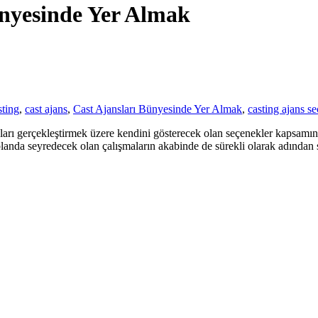
ünyesinde Yer Almak
sting
,
cast ajans
,
Cast Ajansları Bünyesinde Yer Almak
,
casting ajans s
rı gerçekleştirmek üzere kendini gösterecek olan seçenekler kapsamında
nda seyredecek olan çalışmaların akabinde de sürekli olarak adından söz