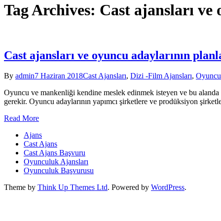
Tag Archives: Cast ajansları ve
Cast ajansları ve oyuncu adaylarının plan
By
admin
7 Haziran 2018
Cast Ajansları
,
Dizi -Film Ajansları
,
Oyuncul
Oyuncu ve mankenliği kendine meslek edinmek isteyen ve bu alanda yete
gerekir. Oyuncu adaylarının yapımcı şirketlere ve prodüksiyon şirketl
Read More
Ajans
Cast Ajans
Cast Ajans Başvuru
Oyunculuk Ajansları
Oyunculuk Başvurusu
Theme by
Think Up Themes Ltd
. Powered by
WordPress
.