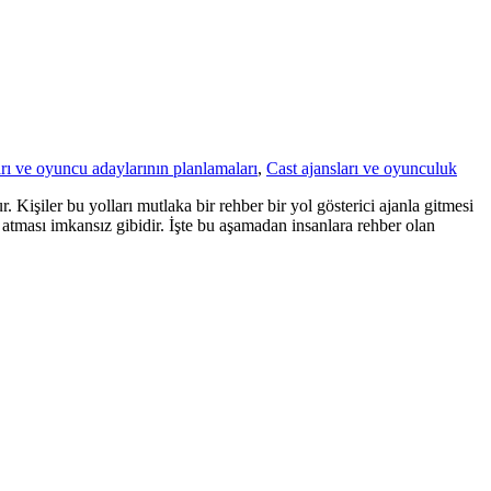
arı ve oyuncu adaylarının planlamaları
,
Cast ajansları ve oyunculuk
işiler bu yolları mutlaka bir rehber bir yol gösterici ajanla gitmesi
 atması imkansız gibidir. İşte bu aşamadan insanlara rehber olan