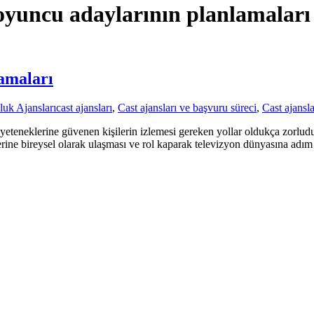
 oyuncu adaylarının planlamaları
lamaları
uk Ajansları
cast ajansları
,
Cast ajansları ve başvuru süreci
,
Cast ajansl
neklerine güvenen kişilerin izlemesi gereken yollar oldukça zorludur. K
erine bireysel olarak ulaşması ve rol kaparak televizyon dünyasına adım