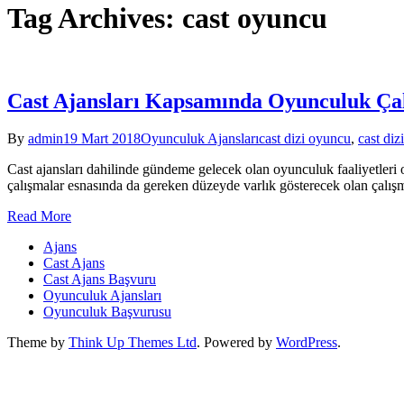
Tag Archives: cast oyuncu
Cast Ajansları Kapsamında Oyunculuk Çal
By
admin
19 Mart 2018
Oyunculuk Ajansları
cast dizi oyuncu
,
cast diz
Cast ajansları dahilinde gündeme gelecek olan oyunculuk faaliyetleri ol
çalışmalar esnasında da gereken düzeyde varlık gösterecek olan çalışm
Read More
Ajans
Cast Ajans
Cast Ajans Başvuru
Oyunculuk Ajansları
Oyunculuk Başvurusu
Theme by
Think Up Themes Ltd
. Powered by
WordPress
.