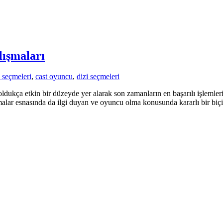
ışmaları
i seçmeleri
,
cast oyuncu
,
dizi seçmeleri
dukça etkin bir düzeyde yer alarak son zamanların en başarılı işlemleri 
alar esnasında da ilgi duyan ve oyuncu olma konusunda kararlı bir biçim