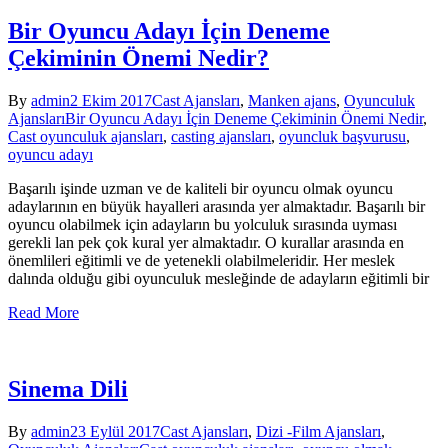
Bir Oyuncu Adayı İçin Deneme
Çekiminin Önemi Nedir?
By
admin
2 Ekim 2017
Cast Ajansları
,
Manken ajans
,
Oyunculuk
Ajansları
Bir Oyuncu Adayı İçin Deneme Çekiminin Önemi Nedir
,
Cast oyunculuk ajansları
,
casting ajansları
,
oyuncluk başvurusu
,
oyuncu adayı
Başarılı işinde uzman ve de kaliteli bir oyuncu olmak oyuncu
adaylarının en büyük hayalleri arasında yer almaktadır. Başarılı bir
oyuncu olabilmek için adayların bu yolculuk sırasında uyması
gerekli lan pek çok kural yer almaktadır. O kurallar arasında en
önemlileri eğitimli ve de yetenekli olabilmeleridir. Her meslek
dalında olduğu gibi oyunculuk mesleğinde de adayların eğitimli bir
Read More
Sinema Dili
By
admin
23 Eylül 2017
Cast Ajansları
,
Dizi -Film Ajansları
,