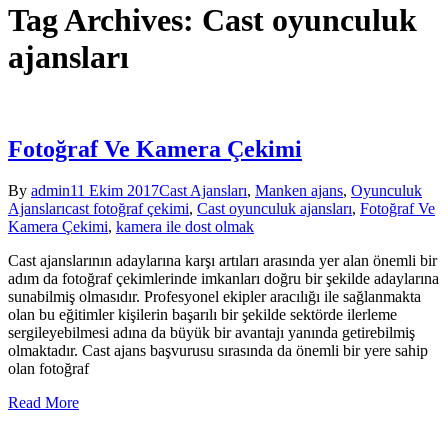
Tag Archives: Cast oyunculuk
ajansları
Fotoğraf Ve Kamera Çekimi
By
admin
11 Ekim 2017
Cast Ajansları
,
Manken ajans
,
Oyunculuk
Ajansları
cast fotoğraf çekimi
,
Cast oyunculuk ajansları
,
Fotoğraf Ve
Kamera Çekimi
,
kamera ile dost olmak
Cast ajanslarının adaylarına karşı artıları arasında yer alan önemli bir
adım da fotoğraf çekimlerinde imkanları doğru bir şekilde adaylarına
sunabilmiş olmasıdır. Profesyonel ekipler aracılığı ile sağlanmakta
olan bu eğitimler kişilerin başarılı bir şekilde sektörde ilerleme
sergileyebilmesi adına da büyük bir avantajı yanında getirebilmiş
olmaktadır. Cast ajans başvurusu sırasında da önemli bir yere sahip
olan fotoğraf
Read More