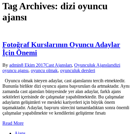
Tag Archives: dizi oyuncu
ajansı
Fotoğraf Kurslarının Oyuncu Adaylar
İçin Önemi
By
admin
8 Ekim 2017
Cast Ajansları
,
Oyunculuk Ajansları
dizi
oyuncu ajansı
,
oyuncu olmak
,
oyunculuk dersleri
Oyuncu olmak isteyen adaylar, cast ajanslarını tercih etmektedir.
Bununla birlikte dizi oyuncu ajansı başvuruları da artmaktadır. Aynı
zamanda cast ajansları bünyesinde yer alan adaylar, farklı ajans
sektörleri içerisinde de çalışmalar yapabilmektedir. Bu çalışmalar
adayların gelişimleri ve mesleki kariyerleri için büyük önem
taşımaktadır. Adaylar, başvuru sürecini tamamladıktan sonra önemli
çalışmalar yapabilmekte ve kendilerini geliştirme fırsatı
Read More
Ajans