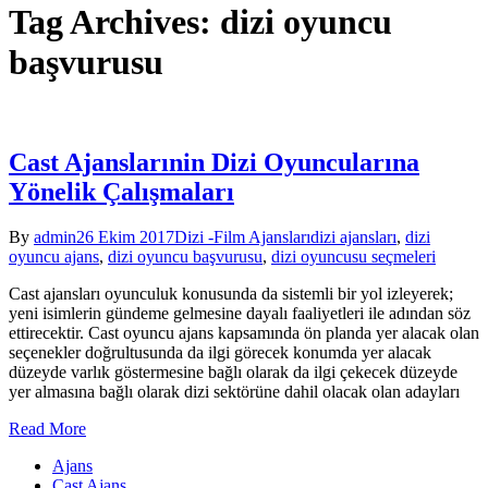
Tag Archives: dizi oyuncu
başvurusu
Cast Ajanslarınin Dizi Oyuncularına
Yönelik Çalışmaları
By
admin
26 Ekim 2017
Dizi -Film Ajansları
dizi ajansları
,
dizi
oyuncu ajans
,
dizi oyuncu başvurusu
,
dizi oyuncusu seçmeleri
Cast ajansları oyunculuk konusunda da sistemli bir yol izleyerek;
yeni isimlerin gündeme gelmesine dayalı faaliyetleri ile adından söz
ettirecektir. Cast oyuncu ajans kapsamında ön planda yer alacak olan
seçenekler doğrultusunda da ilgi görecek konumda yer alacak
düzeyde varlık göstermesine bağlı olarak da ilgi çekecek düzeyde
yer almasına bağlı olarak dizi sektörüne dahil olacak olan adayları
Read More
Ajans
Cast Ajans