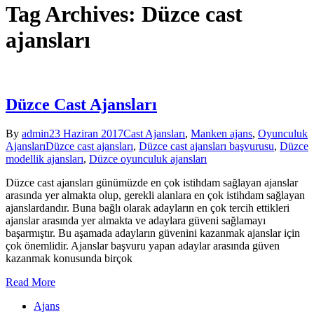
Tag Archives: Düzce cast
ajansları
Düzce Cast Ajansları
By
admin
23 Haziran 2017
Cast Ajansları
,
Manken ajans
,
Oyunculuk
Ajansları
Düzce cast ajansları
,
Düzce cast ajansları başvurusu
,
Düzce
modellik ajansları
,
Düzce oyunculuk ajansları
Düzce cast ajansları günümüzde en çok istihdam sağlayan ajanslar
arasında yer almakta olup, gerekli alanlara en çok istihdam sağlayan
ajanslardandır. Buna bağlı olarak adayların en çok tercih ettikleri
ajanslar arasında yer almakta ve adaylara güveni sağlamayı
başarmıştır. Bu aşamada adayların güvenini kazanmak ajanslar için
çok önemlidir. Ajanslar başvuru yapan adaylar arasında güven
kazanmak konusunda birçok
Read More
Ajans