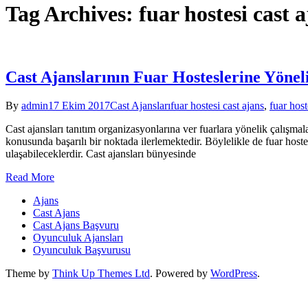
Tag Archives: fuar hostesi cast 
Cast Ajanslarının Fuar Hosteslerine Yönel
By
admin
17 Ekim 2017
Cast Ajansları
fuar hostesi cast ajans
,
fuar host
Cast ajansları tanıtım organizasyonlarına ver fuarlara yönelik çalışmal
konusunda başarılı bir noktada ilerlemektedir. Böylelikle de fuar hoste
ulaşabileceklerdir. Cast ajansları bünyesinde
Read More
Ajans
Cast Ajans
Cast Ajans Başvuru
Oyunculuk Ajansları
Oyunculuk Başvurusu
Theme by
Think Up Themes Ltd
. Powered by
WordPress
.