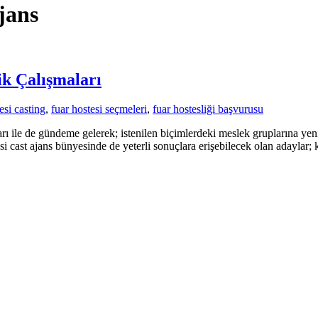
ajans
ik Çalışmaları
esi casting
,
fuar hostesi seçmeleri
,
fuar hostesliği başvurusu
arı ile de gündeme gelerek; istenilen biçimlerdeki meslek gruplarına yen
si cast ajans bünyesinde de yeterli sonuçlara erişebilecek olan adaylar; 