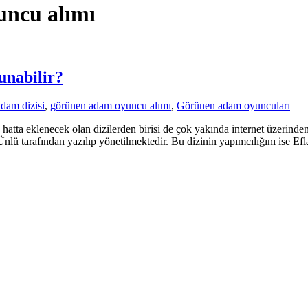
uncu alımı
unabilir?
dam dizisi
,
görünen adam oyuncu alımı
,
Görünen adam oyuncuları
n hatta eklenecek olan dizilerden birisi de çok yakında internet üzer
nlü tarafından yazılıp yönetilmektedir. Bu dizinin yapımcılığını ise Ef