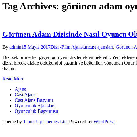
Tag Archives: görünen adam oy
Görünen Adam Dizisinde Nasıl Oyuncu Ol
By
admin
15 Mayıs 2017
Dizi -Film Ajansları
cast ajansları
,
Görünen A
Dizi sektörüne her geçen gün yeni diziler eklenmektedir. Yeni eklene
dizisi birçok dizide olduğu gibi başarılı ve beğenilen yönetmen Onur Ü
dizinin
Read More
Ajans
Cast Ajans
Cast Ajans Başvuru
Oyunculuk Ajansları
Oyunculuk Başvurusu
Theme by
Think Up Themes Ltd
. Powered by
WordPress
.