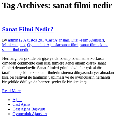
Tag Archives: sanat filmi nedir
Sanat Filmi Nedir?
By
admin
12 Ağustos 2017
Cast Ajansları
,
Dizi -Film Ajansları
,
Manken ajans
,
Oyunculuk Ajansları
sanat filmi
,
sanat filmi çkimi
,
sanat filmi nedir
Herhangi bir şekilde bir gişe ya da izlenip izlenmeme korkusu
olmadan çekilmekte olan kısa filmlere genel anlam olarak sanat
filmleri denmektedir. Sanat filmleri günümüzde bir çok aktör
tarafından çekilmekte olan filmlerin sinema dünyasında yer almadan
kısa bir festival ile tanıtımın yapılması ve de oyuncuların herhangi
bir şekilde ödül ya da benzeri şeyler ile birlikte karşı
Read More
Ajans
Cast Ajans
Cast Ajans Başvuru
Oyunculuk Ajansları