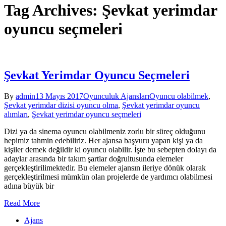
Tag Archives: Şevkat yerimdar
oyuncu seçmeleri
Şevkat Yerimdar Oyuncu Seçmeleri
By
admin
13 Mayıs 2017
Oyunculuk Ajansları
Oyuncu olabilmek
,
Şevkat yerimdar dizisi oyuncu olma
,
Şevkat yerimdar oyuncu
alımları
,
Şevkat yerimdar oyuncu seçmeleri
Dizi ya da sinema oyuncu olabilmeniz zorlu bir süreç olduğunu
hepimiz tahmin edebiliriz. Her ajansa başvuru yapan kişi ya da
kişiler demek değildir ki oyuncu olabilir. İşte bu sebepten dolayı da
adaylar arasında bir takım şartlar doğrultusunda elemeler
gerçekleştirilimektedir. Bu elemeler ajansın ileriye dönük olarak
gerçekleştirilmesi mümkün olan projelerde de yardımcı olabilmesi
adına büyük bir
Read More
Ajans