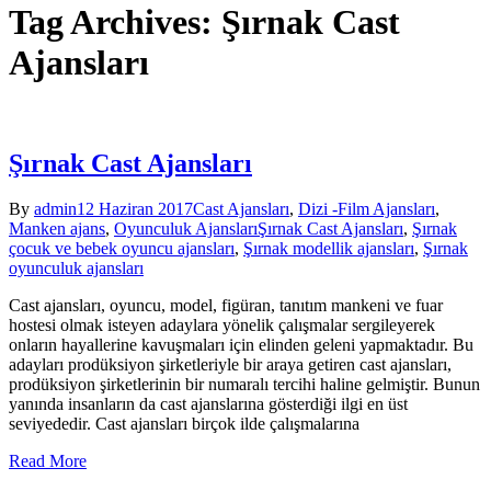
Tag Archives: Şırnak Cast
Ajansları
Şırnak Cast Ajansları
By
admin
12 Haziran 2017
Cast Ajansları
,
Dizi -Film Ajansları
,
Manken ajans
,
Oyunculuk Ajansları
Şırnak Cast Ajansları
,
Şırnak
çocuk ve bebek oyuncu ajansları
,
Şırnak modellik ajansları
,
Şırnak
oyunculuk ajansları
Cast ajansları, oyuncu, model, figüran, tanıtım mankeni ve fuar
hostesi olmak isteyen adaylara yönelik çalışmalar sergileyerek
onların hayallerine kavuşmaları için elinden geleni yapmaktadır. Bu
adayları prodüksiyon şirketleriyle bir araya getiren cast ajansları,
prodüksiyon şirketlerinin bir numaralı tercihi haline gelmiştir. Bunun
yanında insanların da cast ajanslarına gösterdiği ilgi en üst
seviyededir. Cast ajansları birçok ilde çalışmalarına
Read More