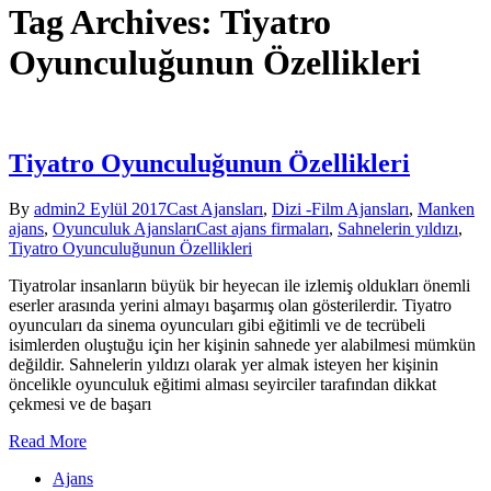
Tag Archives: Tiyatro
Oyunculuğunun Özellikleri
Tiyatro Oyunculuğunun Özellikleri
By
admin
2 Eylül 2017
Cast Ajansları
,
Dizi -Film Ajansları
,
Manken
ajans
,
Oyunculuk Ajansları
Cast ajans firmaları
,
Sahnelerin yıldızı
,
Tiyatro Oyunculuğunun Özellikleri
Tiyatrolar insanların büyük bir heyecan ile izlemiş oldukları önemli
eserler arasında yerini almayı başarmış olan gösterilerdir. Tiyatro
oyuncuları da sinema oyuncuları gibi eğitimli ve de tecrübeli
isimlerden oluştuğu için her kişinin sahnede yer alabilmesi mümkün
değildir. Sahnelerin yıldızı olarak yer almak isteyen her kişinin
öncelikle oyunculuk eğitimi alması seyirciler tarafından dikkat
çekmesi ve de başarı
Read More
Ajans