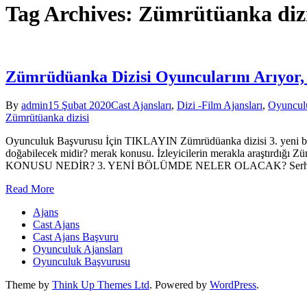
Tag Archives: Zümrütüanka dizi
Zümrüdüanka Dizisi Oyuncularını Arıyor, 
By
admin
15 Şubat 2020
Cast Ajansları
,
Dizi -Film Ajansları
,
Oyunculu
Zümrütüanka dizisi
Oyunculuk Başvurusu İçin TIKLAYIN Zümrüdüanka dizisi 3. yeni bö
doğabilecek midir? merak konusu. İzleyicilerin merakla araştırdı
KONUSU NEDİR? 3. YENİ BÖLÜMDE NELER OLACAK? Serha
Read More
Ajans
Cast Ajans
Cast Ajans Başvuru
Oyunculuk Ajansları
Oyunculuk Başvurusu
Theme by
Think Up Themes Ltd
. Powered by
WordPress
.