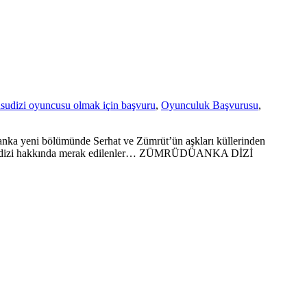
usu
dizi oyuncusu olmak için başvuru
,
Oyunculuk Başvurusu
,
ka yeni bölümünde Serhat ve Zümrüt’ün aşkları küllerinden
? İşte dizi hakkında merak edilenler… ZÜMRÜDÜANKA DİZİ