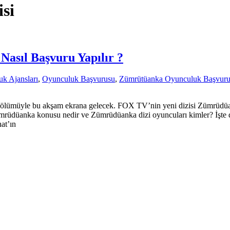
si
Nasıl Başvuru Yapılır ?
k Ajansları
,
Oyunculuk Başvurusu
,
Zümrütüanka Oyunculuk Başvur
lümüyle bu akşam ekrana gelecek. FOX TV’nin yeni dizisi Zümrüdüan
ğı Zümrüdüanka konusu nedir ve Zümrüdüanka dizi oyuncuları kimler
t’ın