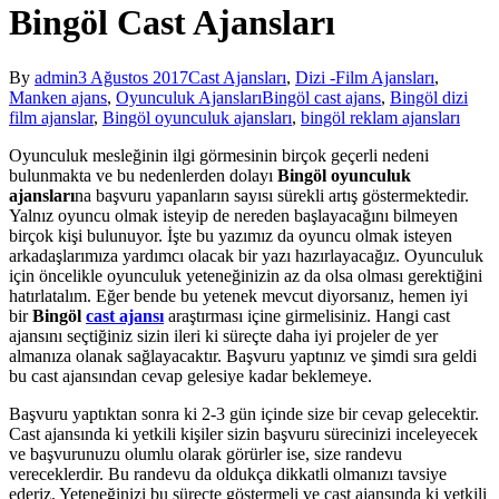
Bingöl Cast Ajansları
By
admin
3 Ağustos 2017
Cast Ajansları
,
Dizi -Film Ajansları
,
Manken ajans
,
Oyunculuk Ajansları
Bingöl cast ajans
,
Bingöl dizi
film ajanslar
,
Bingöl oyunculuk ajansları
,
bingöl reklam ajansları
Oyunculuk mesleğinin ilgi görmesinin birçok geçerli nedeni
bulunmakta ve bu nedenlerden dolayı
Bingöl oyunculuk
ajansları
na başvuru yapanların sayısı sürekli artış göstermektedir.
Yalnız oyuncu olmak isteyip de nereden başlayacağını bilmeyen
birçok kişi bulunuyor. İşte bu yazımız da oyuncu olmak isteyen
arkadaşlarımıza yardımcı olacak bir yazı hazırlayacağız. Oyunculuk
için öncelikle oyunculuk yeteneğinizin az da olsa olması gerektiğini
hatırlatalım. Eğer bende bu yetenek mevcut diyorsanız, hemen iyi
bir
Bingöl
cast ajansı
araştırması içine girmelisiniz. Hangi cast
ajansını seçtiğiniz sizin ileri ki süreçte daha iyi projeler de yer
almanıza olanak sağlayacaktır. Başvuru yaptınız ve şimdi sıra geldi
bu cast ajansından cevap gelesiye kadar beklemeye.
Başvuru yaptıktan sonra ki 2-3 gün içinde size bir cevap gelecektir.
Cast ajansında ki yetkili kişiler sizin başvuru sürecinizi inceleyecek
ve başvurunuzu olumlu olarak görürler ise, size randevu
vereceklerdir. Bu randevu da oldukça dikkatli olmanızı tavsiye
ederiz. Yeteneğinizi bu süreçte göstermeli ve cast ajansında ki yetkili