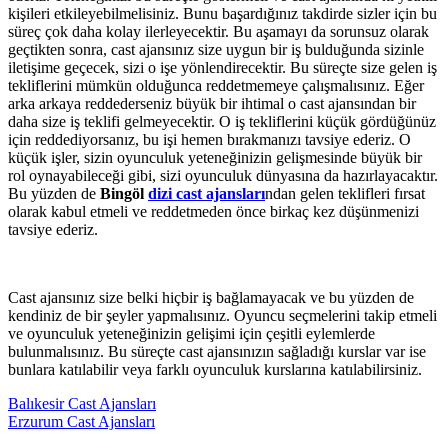
kişileri etkileyebilmelisiniz. Bunu başardığınız takdirde sizler için bu
süreç çok daha kolay ilerleyecektir. Bu aşamayı da sorunsuz olarak
geçtikten sonra, cast ajansınız size uygun bir iş bulduğunda sizinle
iletişime geçecek, sizi o işe yönlendirecektir. Bu süreçte size gelen iş
tekliflerini mümkün olduğunca reddetmemeye çalışmalısınız. Eğer
arka arkaya reddederseniz büyük bir ihtimal o cast ajansından bir
daha size iş teklifi gelmeyecektir. O iş tekliflerini küçük gördüğünüz
için reddediyorsanız, bu işi hemen bırakmanızı tavsiye ederiz. O
küçük işler, sizin oyunculuk yeteneğinizin gelişmesinde büyük bir
rol oynayabileceği gibi, sizi oyunculuk dünyasına da hazırlayacaktır.
Bu yüzden de
Bingöl
dizi cast ajansları
ndan gelen teklifleri fırsat
olarak kabul etmeli ve reddetmeden önce birkaç kez düşünmenizi
tavsiye ederiz.
Cast ajansınız size belki hiçbir iş bağlamayacak ve bu yüzden de
kendiniz de bir şeyler yapmalısınız. Oyuncu seçmelerini takip etmeli
ve oyunculuk yeteneğinizin gelişimi için çeşitli eylemlerde
bulunmalısınız. Bu süreçte cast ajansınızın sağladığı kurslar var ise
bunlara katılabilir veya farklı oyunculuk kurslarına katılabilirsiniz.
Balıkesir Cast Ajansları
Erzurum Cast Ajansları