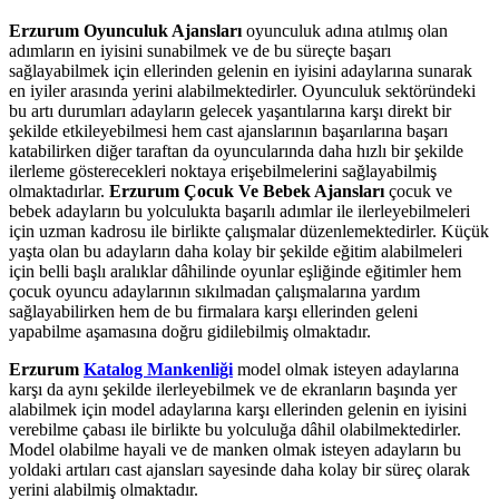
Erzurum Oyunculuk Ajansları
oyunculuk adına atılmış olan
adımların en iyisini sunabilmek ve de bu süreçte başarı
sağlayabilmek için ellerinden gelenin en iyisini adaylarına sunarak
en iyiler arasında yerini alabilmektedirler. Oyunculuk sektöründeki
bu artı durumları adayların gelecek yaşantılarına karşı direkt bir
şekilde etkileyebilmesi hem cast ajanslarının başarılarına başarı
katabilirken diğer taraftan da oyuncularında daha hızlı bir şekilde
ilerleme gösterecekleri noktaya erişebilmelerini sağlayabilmiş
olmaktadırlar.
Erzurum Çocuk Ve Bebek Ajansları
çocuk ve
bebek adayların bu yolculukta başarılı adımlar ile ilerleyebilmeleri
için uzman kadrosu ile birlikte çalışmalar düzenlemektedirler. Küçük
yaşta olan bu adayların daha kolay bir şekilde eğitim alabilmeleri
için belli başlı aralıklar dâhilinde oyunlar eşliğinde eğitimler hem
çocuk oyuncu adaylarının sıkılmadan çalışmalarına yardım
sağlayabilirken hem de bu firmalara karşı ellerinden geleni
yapabilme aşamasına doğru gidilebilmiş olmaktadır.
Erzurum
Katalog Mankenliği
model olmak isteyen adaylarına
karşı da aynı şekilde ilerleyebilmek ve de ekranların başında yer
alabilmek için model adaylarına karşı ellerinden gelenin en iyisini
verebilme çabası ile birlikte bu yolculuğa dâhil olabilmektedirler.
Model olabilme hayali ve de manken olmak isteyen adayların bu
yoldaki artıları cast ajansları sayesinde daha kolay bir süreç olarak
yerini alabilmiş olmaktadır.