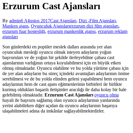
Erzurum Cast Ajansları
By
admin
6 Ağustos 2017
Cast Ajansları
,
Dizi -Film Ajansları
,
Manken ajans
,
Oyunculuk Ajansları
erzurum dizi film ajansları
,
erzurum fuar hostesliği
,
erzurum mankenlik ajansı
,
erzurum reklam
ajansları
Son günlerdeki en popüler meslek dalları arasında yer alan
oyunculuk mesleği oyuncu olmak isteyen adayların yoğun
başvuruları ve de yoğun bir şekilde ilerleyebilme çabası cast
ajanslarının varlığının ortaya koyulabilmesi için en büyük etken
olmuş olmaktadır. Oyuncu olabilme ve bu yolda yürüme çabası için
de yer alan adayların bu süreç içindeki avantajları adaylarının önüne
serebilmesi ve de bu yolda elinden geleni yapabilmesi hem oyuncu
adaylarının hem de cast ajans eğitmenlerinin birbirleri ile birlikte
kurmuş oldukları başarılı iletişimler aracılığı ile daha kolay bir hale
gelebilmiş olmaktadır.
Erzurum Cast Ajansları
oyuncu olma
hayali ile başvuru sağlamış olan oyuncu adaylarının yanlarında
yerini alabilirken diğer açıdan da oyuncu adaylarının başarıya
ulaşabilmeleri adına da imkânlar sağlayabilmektedirler.