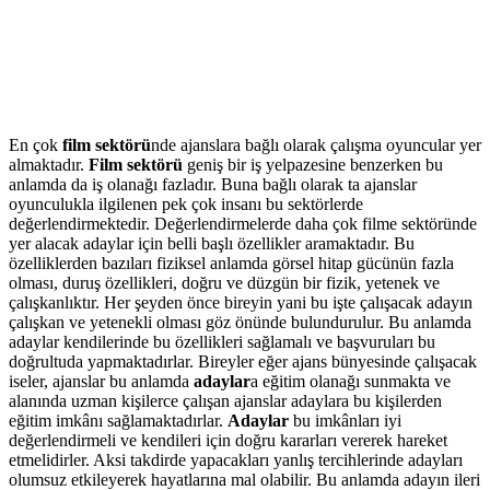
En çok
film sektörü
nde ajanslara bağlı olarak çalışma oyuncular yer
almaktadır.
Film sektörü
geniş bir iş yelpazesine benzerken bu
anlamda da iş olanağı fazladır. Buna bağlı olarak ta ajanslar
oyunculukla ilgilenen pek çok insanı bu sektörlerde
değerlendirmektedir. Değerlendirmelerde daha çok filme sektöründe
yer alacak adaylar için belli başlı özellikler aramaktadır. Bu
özelliklerden bazıları fiziksel anlamda görsel hitap gücünün fazla
olması, duruş özellikleri, doğru ve düzgün bir fizik, yetenek ve
çalışkanlıktır. Her şeyden önce bireyin yani bu işte çalışacak adayın
çalışkan ve yetenekli olması göz önünde bulundurulur. Bu anlamda
adaylar kendilerinde bu özellikleri sağlamalı ve başvuruları bu
doğrultuda yapmaktadırlar. Bireyler eğer ajans bünyesinde çalışacak
iseler, ajanslar bu anlamda
adaylar
a eğitim olanağı sunmakta ve
alanında uzman kişilerce çalışan ajanslar adaylara bu kişilerden
eğitim imkânı sağlamaktadırlar.
Adaylar
bu imkânları iyi
değerlendirmeli ve kendileri için doğru kararları vererek hareket
etmelidirler. Aksi takdirde yapacakları yanlış tercihlerinde adayları
olumsuz etkileyerek hayatlarına mal olabilir. Bu anlamda adayın ileri