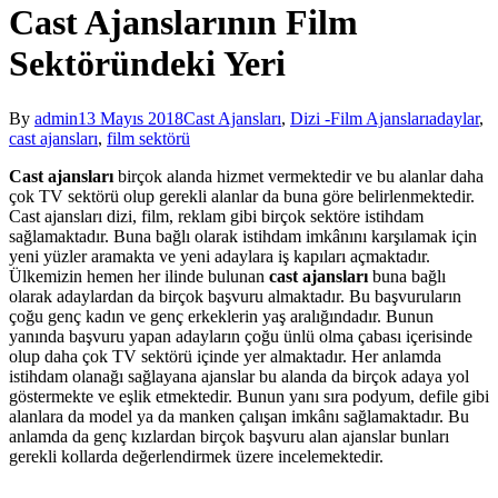
Cast Ajanslarının Film
Sektöründeki Yeri
By
admin
13 Mayıs 2018
Cast Ajansları
,
Dizi -Film Ajansları
adaylar
,
cast ajansları
,
film sektörü
Cast ajansları
birçok alanda hizmet vermektedir ve bu alanlar daha
çok TV sektörü olup gerekli alanlar da buna göre belirlenmektedir.
Cast ajansları dizi, film, reklam gibi birçok sektöre istihdam
sağlamaktadır. Buna bağlı olarak istihdam imkânını karşılamak için
yeni yüzler aramakta ve yeni adaylara iş kapıları açmaktadır.
Ülkemizin hemen her ilinde bulunan
cast ajansları
buna bağlı
olarak adaylardan da birçok başvuru almaktadır. Bu başvuruların
çoğu genç kadın ve genç erkeklerin yaş aralığındadır. Bunun
yanında başvuru yapan adayların çoğu ünlü olma çabası içerisinde
olup daha çok TV sektörü içinde yer almaktadır. Her anlamda
istihdam olanağı sağlayana ajanslar bu alanda da birçok adaya yol
göstermekte ve eşlik etmektedir. Bunun yanı sıra podyum, defile gibi
alanlara da model ya da manken çalışan imkânı sağlamaktadır. Bu
anlamda da genç kızlardan birçok başvuru alan ajanslar bunları
gerekli kollarda değerlendirmek üzere incelemektedir.