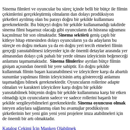
Sinema filmleri ve oyuncular bu süreç içinde belli bir bütçe ile filmin
çekimlerini gerçekleştirmiş olmaların dan dolayı prodüksiyon
şirketleri ayrılmış olan bu parayı doğru bir şekilde kullanması
gerekmektedir. Bu bütçeyi doğru bir şekilde kullanamadığı takdirde
sinema filmi başarısız olacağı gibi oyuncuların da hüsrana uğraması
kaçınılmaz bir son olmaktadır.
Sinema sektörü
geniş çaplı bir
kitleye hitap etmesinden dolayı oyuncuların ya da adayların bu
süreçte en doğru mekanı ya da en doğru yeri tercih etmeleri filmin
gerçeği yansıtabilmesi izleyenler için de önemli detaylar arasında yer
almasından dolayı çok pahalı bir yerde olması izleyicinin beğeneceği
anlamını taşımamaktadır.
Sinema filmleri
ne ayrılan bütçe filmin
gisişatı açısından önemli bir yere sahiptir. En doğru şekilde
kullanmak filmin başarı kazanabilmesi ve izleyicilere karşı da abartılı
sunumlar yapılması filmin izleyicisinin artış göstereceği anlamını
taşımadığını bilmek gerekmektedir. Oyuncuların rollerine adapte
olmaları ve karakteri izleyicilere karşı doğru bir şekilde
yansıtabilmek bütçenin doğru bir şekilde kullanımına karşı bir etken
olmadığı için oyuncuların sadece ve sadece rollerini başarılı bir
şekilde sergileyebilmeleri gerekmektedir.
Sinema oyuncusu olmak
isteyen adaylara sağlanmış olan bu avantajlar prodüksiyon
şirketlerinin her yeni gün yeni yeni projelere imza atabilmeleri için
de önemli bir artı olmaktadır.
Katalog Çekimi İçin Manken Olabilmek