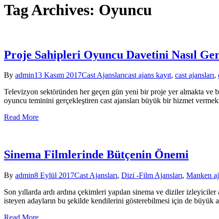
Tag Archives: Oyuncu
Proje Sahipleri Oyuncu Davetini Nasıl Ger
By
admin
13 Kasım 2017
Cast Ajansları
cast ajans kayıt
,
cast ajansları
,
Televizyon sektöründen her geçen gün yeni bir proje yer almakta ve 
oyuncu teminini gerçekleştiren cast ajansları büyük bir hizmet vermekt
Read More
Sinema Filmlerinde Bütçenin Önemi
By
admin
8 Eylül 2017
Cast Ajansları
,
Dizi -Film Ajansları
,
Manken aj
Son yıllarda ardı ardına çekimleri yapılan sinema ve diziler izleyicil
isteyen adayların bu şekilde kendilerini gösterebilmesi için de büyük ar
Read More