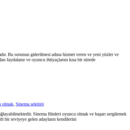
ır. Bu sorunun giderilmesi adına hizmet veren ve yeni yüzler ve
an faydalanır ve oyuncu ihtiyaçlarını kısa bir sürede
u olmak
,
Sinema sektörü
r sağlayabilmektedir. Sinema filmleri oyuncu olmak ve başarı sergilemek
rli bir seviyeye gelen adayların kendilerini