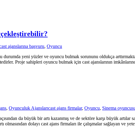
çekleştirebilir?
cast ajanslarına başvuru
,
Oyuncu
bu durumda yeni yüzler ve oyuncu bulmak sorununu oldukça arttırmaktad
edirler. Proje sahipleri oyuncu bulmak için cast ajanslarının imkânlarınd
ans
,
Oyunculuk Ajansları
cast ajans firmalar
,
Oyuncu
,
Sinema oyuncus
er açısından da büyük bir artı kazanmış ve de sektöre karşı büyük artıla
tı olmasından dolayı cast ajans firmaları ile çalışmalar sağlayan ve yete