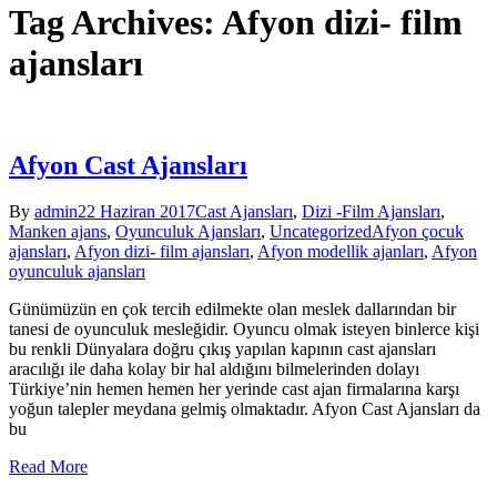
Tag Archives: Afyon dizi- film
ajansları
Afyon Cast Ajansları
By
admin
22 Haziran 2017
Cast Ajansları
,
Dizi -Film Ajansları
,
Manken ajans
,
Oyunculuk Ajansları
,
Uncategorized
Afyon çocuk
ajansları
,
Afyon dizi- film ajansları
,
Afyon modellik ajanları
,
Afyon
oyunculuk ajansları
Günümüzün en çok tercih edilmekte olan meslek dallarından bir
tanesi de oyunculuk mesleğidir. Oyuncu olmak isteyen binlerce kişi
bu renkli Dünyalara doğru çıkış yapılan kapının cast ajansları
aracılığı ile daha kolay bir hal aldığını bilmelerinden dolayı
Türkiye’nin hemen hemen her yerinde cast ajan firmalarına karşı
yoğun talepler meydana gelmiş olmaktadır. Afyon Cast Ajansları da
bu
Read More