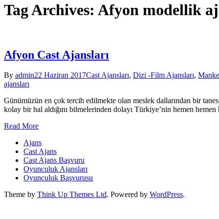
Tag Archives: Afyon modellik aj
Afyon Cast Ajansları
By
admin
22 Haziran 2017
Cast Ajansları
,
Dizi -Film Ajansları
,
Manke
ajansları
Günümüzün en çok tercih edilmekte olan meslek dallarından bir tanesi 
kolay bir hal aldığını bilmelerinden dolayı Türkiye’nin hemen hemen h
Read More
Ajans
Cast Ajans
Cast Ajans Başvuru
Oyunculuk Ajansları
Oyunculuk Başvurusu
Theme by
Think Up Themes Ltd
. Powered by
WordPress
.