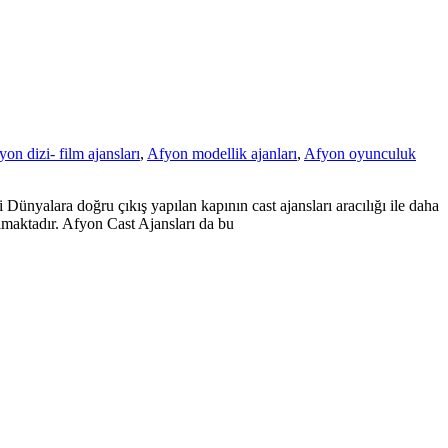
yon dizi- film ajansları
,
Afyon modellik ajanları
,
Afyon oyunculuk
ünyalara doğru çıkış yapılan kapının cast ajansları aracılığı ile daha
lmaktadır. Afyon Cast Ajansları da bu