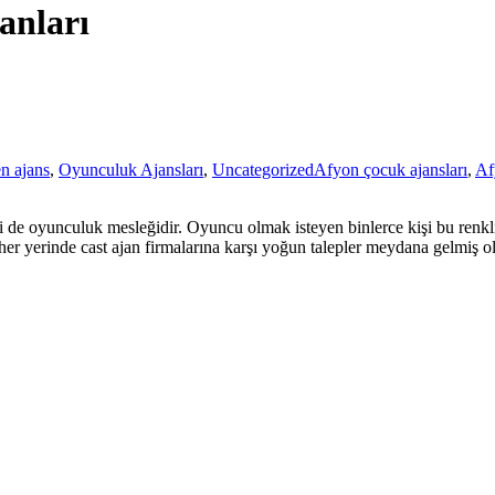
anları
n ajans
,
Oyunculuk Ajansları
,
Uncategorized
Afyon çocuk ajansları
,
Af
de oyunculuk mesleğidir. Oyuncu olmak isteyen binlerce kişi bu renkli D
er yerinde cast ajan firmalarına karşı yoğun talepler meydana gelmiş o