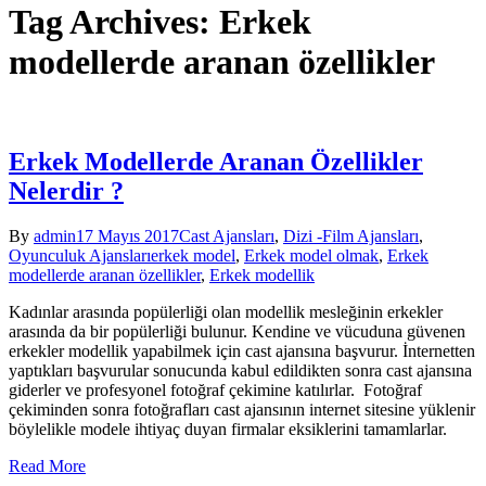
Tag Archives: Erkek
modellerde aranan özellikler
Erkek Modellerde Aranan Özellikler
Nelerdir ?
By
admin
17 Mayıs 2017
Cast Ajansları
,
Dizi -Film Ajansları
,
Oyunculuk Ajansları
erkek model
,
Erkek model olmak
,
Erkek
modellerde aranan özellikler
,
Erkek modellik
Kadınlar arasında popülerliği olan modellik mesleğinin erkekler
arasında da bir popülerliği bulunur. Kendine ve vücuduna güvenen
erkekler modellik yapabilmek için cast ajansına başvurur. İnternetten
yaptıkları başvurular sonucunda kabul edildikten sonra cast ajansına
giderler ve profesyonel fotoğraf çekimine katılırlar. Fotoğraf
çekiminden sonra fotoğrafları cast ajansının internet sitesine yüklenir
böylelikle modele ihtiyaç duyan firmalar eksiklerini tamamlarlar.
Read More