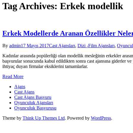
Tag Archives: Erkek modellik
Erkek Modellerde Aranan Özellikler Neler
By
admin
17 Mayıs 2017
Cast Ajansları
,
Dizi -Film Ajansları
,
Oyuncul
Kadınlar arasında popülerliği olan modellik mesleğinin erkekler arası
başvurular sonucunda kabul edildikten sonra cast ajansına giderler ve p
ihtiyaç duyan firmalar eksiklerini tamamlarlar.
Read More
Ajans
Cast Ajans
Cast Ajans Başvuru
Oyunculuk Ajansları
Oyunculuk Başvurusu
Theme by
Think Up Themes Ltd
. Powered by
WordPress
.