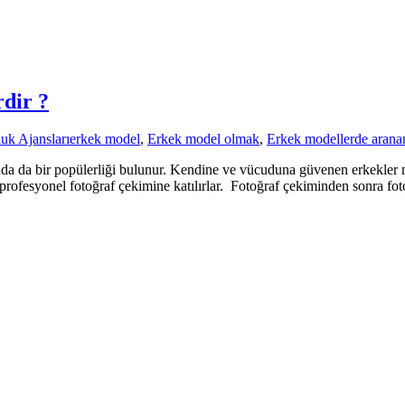
dir ?
uk Ajansları
erkek model
,
Erkek model olmak
,
Erkek modellerde aranan
nda da bir popülerliği bulunur. Kendine ve vücuduna güvenen erkekler mo
rofesyonel fotoğraf çekimine katılırlar. Fotoğraf çekiminden sonra fotoğ