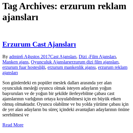
Tag Archives: erzurum reklam
ajansları
Erzurum Cast Ajansları
By
admin
6 Ağustos 2017
Cast Ajansları
,
Dizi -Film Ajansları
,
Manken ajans
,
Oyunculuk Ajansları
erzurum dizi film ajansları
,
erzurum fuar hostesliği
,
erzurum mankenlik ajansı
,
erzurum reklam
ajansları
Son günlerdeki en popüler meslek dalları arasında yer alan
oyunculuk mesleği oyuncu olmak isteyen adayların yoğun
başvuruları ve de yoğun bir şekilde ilerleyebilme çabası cast
ajanslarının varlığının ortaya koyulabilmesi için en büyük etken
olmuş olmaktadır. Oyuncu olabilme ve bu yolda yürüme çabası için
de yer alan adayların bu süreç içindeki avantajları adaylarının önüne
serebilmesi ve
Read More