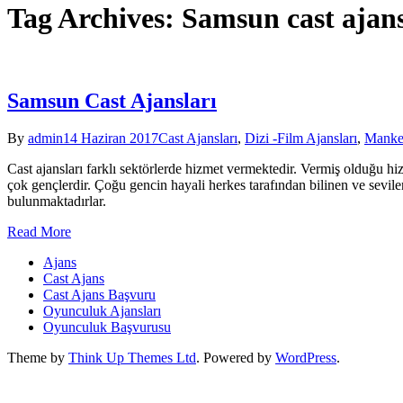
Tag Archives: Samsun cast ajans
Samsun Cast Ajansları
By
admin
14 Haziran 2017
Cast Ajansları
,
Dizi -Film Ajansları
,
Manke
Cast ajansları farklı sektörlerde hizmet vermektedir. Vermiş olduğu hi
çok gençlerdir. Çoğu gencin hayali herkes tarafından bilinen ve sevile
bulunmaktadırlar.
Read More
Ajans
Cast Ajans
Cast Ajans Başvuru
Oyunculuk Ajansları
Oyunculuk Başvurusu
Theme by
Think Up Themes Ltd
. Powered by
WordPress
.