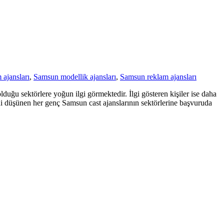
 ajansları
,
Samsun modellik ajansları
,
Samsun reklam ajansları
duğu sektörlere yoğun ilgi görmektedir. İlgi gösteren kişiler ise daha
ini düşünen her genç Samsun cast ajanslarının sektörlerine başvuruda