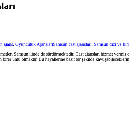
ları
n ajans
,
Oyunculuk Ajansları
Samsun cast ajansları
,
Samsun dizi ve film
zmetleri Samsun ilinde de sürdürmektedir. Cast ajansları hizmet vermiş ol
n birer ünlü olmaktır. Bu hayallerine basit bir şekilde kavuşabilecekler