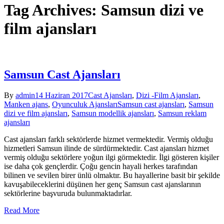
Tag Archives: Samsun dizi ve
film ajansları
Samsun Cast Ajansları
By
admin
14 Haziran 2017
Cast Ajansları
,
Dizi -Film Ajansları
,
Manken ajans
,
Oyunculuk Ajansları
Samsun cast ajansları
,
Samsun
dizi ve film ajansları
,
Samsun modellik ajansları
,
Samsun reklam
ajansları
Cast ajansları farklı sektörlerde hizmet vermektedir. Vermiş olduğu
hizmetleri Samsun ilinde de sürdürmektedir. Cast ajansları hizmet
vermiş olduğu sektörlere yoğun ilgi görmektedir. İlgi gösteren kişiler
ise daha çok gençlerdir. Çoğu gencin hayali herkes tarafından
bilinen ve sevilen birer ünlü olmaktır. Bu hayallerine basit bir şekilde
kavuşabileceklerini düşünen her genç Samsun cast ajanslarının
sektörlerine başvuruda bulunmaktadırlar.
Read More