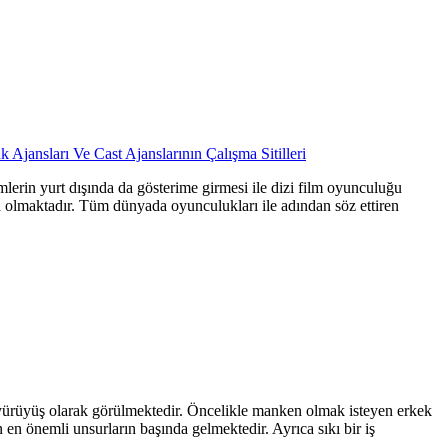
 Ajansları Ve Cast Ajanslarının Çalışma Sitilleri
lerin yurt dışında da gösterime girmesi ile dizi film oyunculuğu
n olmaktadır. Tüm dünyada oyunculukları ile adından söz ettiren
r yürüyüş olarak görülmektedir. Öncelikle manken olmak isteyen erkek
en önemli unsurların başında gelmektedir. Ayrıca sıkı bir iş