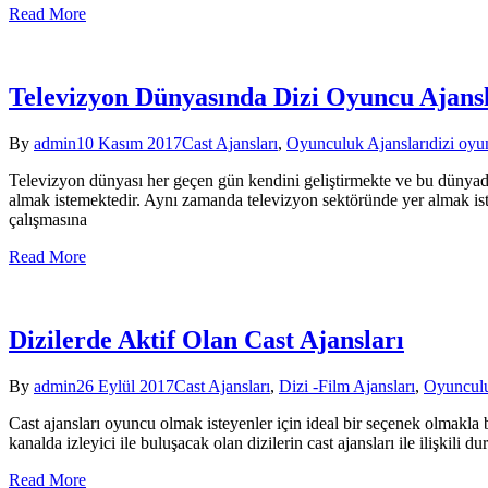
Read More
Televizyon Dünyasında Dizi Oyuncu Ajansl
By
admin
10 Kasım 2017
Cast Ajansları
,
Oyunculuk Ajansları
dizi oyu
Televizyon dünyası her geçen gün kendini geliştirmekte ve bu dünyada
almak istemektedir. Aynı zamanda televizyon sektöründe yer almak iste
çalışmasına
Read More
Dizilerde Aktif Olan Cast Ajansları
By
admin
26 Eylül 2017
Cast Ajansları
,
Dizi -Film Ajansları
,
Oyunculu
Cast ajansları oyuncu olmak isteyenler için ideal bir seçenek olmakla 
kanalda izleyici ile buluşacak olan dizilerin cast ajansları ile ilişkil
Read More