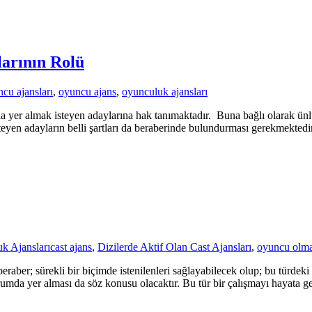
arının Rolü
ncu ajansları
,
oyuncu ajans
,
oyunculuk ajansları
 yer almak isteyen adaylarına hak tanımaktadır. Buna bağlı olarak ünl
yen adayların belli şartları da beraberinde bulundurması gerekmektedir.
k Ajansları
cast ajans
,
Dizilerde Aktif Olan Cast Ajansları
,
oyuncu olm
beraber; sürekli bir biçimde istenilenleri sağlayabilecek olup; bu türde
i durumda yer alması da söz konusu olacaktır. Bu tür bir çalışmayı hayata g