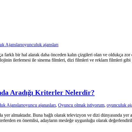
k Ajansları
oyunculuk ajansları
 farklı bir hal alarak daha önceden kalın çizgileri olan ve oldukça zor
inin ilerlemesi ile sinema filmleri, dizi filmleri ve reklam filmleri gibi
da Aradığı Kriterler Nelerdir?
uk Ajansları
oyuncu ajanasları
,
Oyuncu olmak istiyorum
,
oyunculuk aja
nda yer almaktadır. Buna bağlı olarak televizyon ve dizi dünyasında yer
kriterlerden en önemlisi, adayların mesleğe uygunluğu olarak değerlendi