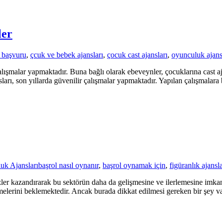
ler
s başvuru
,
çcuk ve bebek ajansları
,
çocuk cast ajansları
,
oyunculuk ajans
çalışmalar yapmaktadır. Buna bağlı olarak ebeveynler, çocuklarına cast 
ları, son yıllarda güvenilir çalışmalar yapmaktadır. Yapılan çalışmalara 
uk Ajansları
başrol nasıl oynanır
,
başrol oynamak için
,
figüranlık ajansla
ler kazandırarak bu sektörün daha da gelişmesine ve ilerlemesine imk
melerini beklemektedir. Ancak burada dikkat edilmesi gereken bir şey va