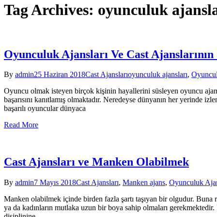
Tag Archives: oyunculuk ajansla
Oyunculuk Ajansları Ve Cast Ajanslarının Ç
By
admin
25 Haziran 2018
Cast Ajansları
oyunculuk ajansları
,
Oyunculu
Oyuncu olmak isteyen birçok kişinin hayallerini süsleyen oyuncu ajans
başarısını kanıtlamış olmaktadır. Neredeyse dünyanın her yerinde izle
başarılı oyuncular dünyaca
Read More
Cast Ajansları ve Manken Olabilmek
By
admin
7 Mayıs 2018
Cast Ajansları
,
Manken ajans
,
Oyunculuk Ajan
Manken olabilmek içinde birden fazla şartı taşıyan bir olgudur. Buna
ya da kadınların mutlaka uzun bir boya sahip olmaları gerekmektedir. 
disiplinine