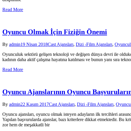
Read More
Oyuncu Olmak İçin Fiziğin Önemi
By
admin
19 Nisan 2018
Cast Ajansları
,
Dizi -Film Ajansları
,
Oyunculu
Oyunculuk sektörü gelişen teknoloji ve değişen dünya devri ile oldukça
kadının daha aktif çalışma hayatına katılması ve bunun yanı sıra teknoloj
Read More
Oyuncu Ajanslarının Oyuncu Başvuruların
By
admin
22 Kasım 2017
Cast Ajansları
,
Dizi -Film Ajansları
,
Oyuncul
Oyuncu ajansları, oyuncu olmak isteyen adayların ilk tercihleri arası
Yapılan başvurularda ajanslar, bazı kriterlere dikkat etmektedir. Bu 
zor hem de meşakkatli bir