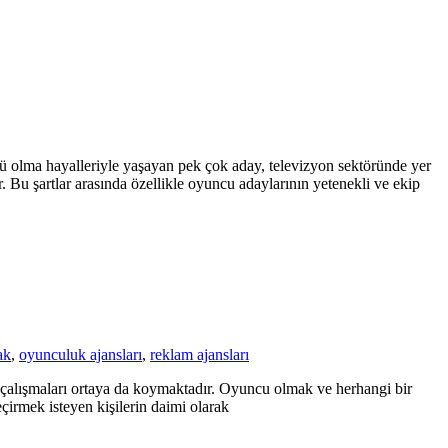
ü olma hayalleriyle yaşayan pek çok aday, televizyon sektöründe yer
 Bu şartlar arasında özellikle oyuncu adaylarının yetenekli ve ekip
ak
,
oyunculuk ajansları
,
reklam ajansları
ki çalışmaları ortaya da koymaktadır. Oyuncu olmak ve herhangi bir
eçirmek isteyen kişilerin daimi olarak