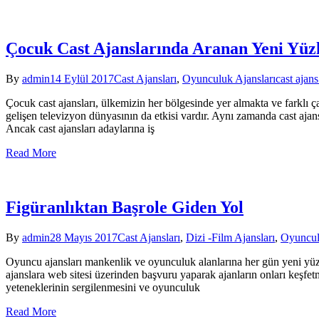
Çocuk Cast Ajanslarında Aranan Yeni Yüz
By
admin
14 Eylül 2017
Cast Ajansları
,
Oyunculuk Ajansları
cast ajan
Çocuk cast ajansları, ülkemizin her bölgesinde yer almakta ve farklı 
gelişen televizyon dünyasının da etkisi vardır. Aynı zamanda cast ajans
Ancak cast ajansları adaylarına iş
Read More
Figüranlıktan Başrole Giden Yol
By
admin
28 Mayıs 2017
Cast Ajansları
,
Dizi -Film Ajansları
,
Oyuncul
Oyuncu ajansları mankenlik ve oyunculuk alanlarına her gün yeni yüz
ajanslara web sitesi üzerinden başvuru yaparak ajanların onları keşfet
yeteneklerinin sergilenmesini ve oyunculuk
Read More