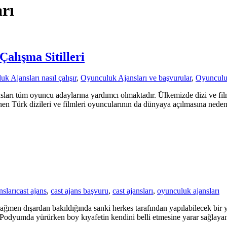
rı
alışma Sitilleri
k Ajansları nasıl çalışır
,
Oyunculuk Ajansları ve başvurular
,
Oyunculuk
ları tüm oyuncu adaylarına yardımcı olmaktadır. Ülkemizde dizi ve film
nen Türk dizileri ve filmleri oyuncularının da dünyaya açılmasına nede
sları
cast ajans
,
cast ajans başvuru
,
cast ajansları
,
oyunculuk ajansları
 rağmen dışardan bakıldığında sanki herkes tarafından yapılabilecek bi
Podyumda yürürken boy kıyafetin kendini belli etmesine yarar sağlayan 