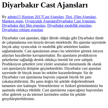
Diyarbakır Cast Ajansları
By
admin
15 Haziran 2017
Cast Ajansları
,
Dizi -Film Ajansları
,
Manken ajans
,
Oyunculuk Ajansları
Diyarbakır Cast Ajansları
,
Diyarbakır dizi film ajansları
,
Diyarbakır modellik ajansları
,
Diyarbakır reklam ajansları
Diyarbakır cast ajansları, diğer illerde olduğu gibi Diyarbakır ilinde
de çalışmalarına son hızıyla devam etmektedir. Bu ajanslar sayesinde
birçok aday oyunculuk ve modellik gibi sektörlere katılım
sağlamaktadır. Cast ajanslarının amacı bu sektörlere girmek isteyen
adayları hayallerine kavuşturmaktır. Bu ajansların prodüksiyon
şirketlerine sağladığı destek oldukça önemli bir yere sahiptir.
Prodüksiyon şirketleri yeni yüzler aramaları durumunda ilk olarak
cast ajanslarıyla iletişime geçmektedirler. Diyarbakır cast ajansları
sayesinde de birçok insan bu sektöre kazandırılmıştır. Siz de
Diyarbakır cast ajanslarına başvuru yaparak büyük bir şans
yakalayabilirsiniz. Bu şansı doğru bir şekilde değerlendirmek
tamamen size kalmıştır. Yetenekleriniz ve fiziksel görünümünüz bu
aşamada oldukça etkilidir. Cast ajanslarına yapacağınız başvuruları
ofise giderek ya da internet üzerinden online bir şekilde
gerçekleştirebilirsiniz.