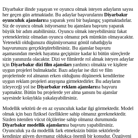
Diyarbakır ilinde yaşayan ve oyuncu olmak isteyen adayların sayısı
her geçen gün artmaktadır. Bu adaylar başvurularını
Diyarbakır
oyunculuk ajansları
na yaparak yeni bir başlangıç yapmaktadırlar.
Siz de oyuncu olmak istiyorsanız bu ajanslara başvuru yaparak
büyük bir adım atabilirsiniz. Oyuncu olmak isteyebilirsiniz fakat
yetenekleriniz olmadan oyuncu olmanız pek mümkün olmayacaktır.
Yetenekli olduğunuzu düşünüyorsanız gönül rahatlığıyla
başvurunuzu gerçekleştirebilirsiniz. Bu ajanslar başvuru
aşamasından meslek hayatına geçişinize kadar ki bütün süreçlerde
sizin yanınızda olacaktır. Dizi ve filmlerde rol almak isteyen adaylar
için
Diyarbakır dizi film ajansları
yardımcı olmakta ve kişilere
uygun projeleri bulmaktadır. Bazı adaylar ise dizi ve film
projelerinde rol almanın erken olduğunu düşünerek kendilerine
uygun reklam projeleri arayışına girmektedirler. Bu adayların
izleyeceği yol ise
Diyarbakır reklam ajansları
na başvuru
yapmaktır. Bütün bu projelerde yer alma şansını bu ajanslar
sayesinde kolaylıkla yakalayabilirsiniz.
Modellik sektörü de en az oyunculuk kadar ilgi görmektedir. Model
olmak için bazı fiziksel özelliklere sahip olmanız gerekmektedir.
Sizden istenilen vücut ölçülerine sahip olmanız durumunda
Diyarbakır modellik ajansları
na başvuru yapabilirsiniz.
Oyunculuk ya da modellik fark etmeksizin bütün sektörlerde
kendinize güven duymanız oldukça önemli bir konudur. Özgüveni